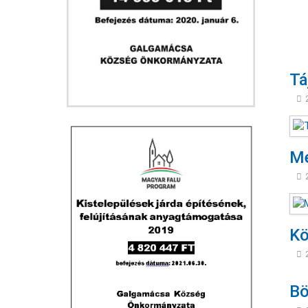
Tá
Me
Kö
Bö