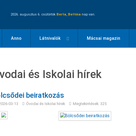
2026. augusztus 6. csütörtök
Berta, Bettina
nap van.
Anno
Látnivalók
Mácsai magazin
vodai és Iskolai hírek
lcsődei beiratkozás
2026-03-13
Óvodai és Iskolai hírek
Megtekintések: 325