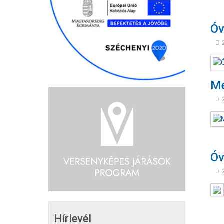
Óv
Me
Óv
Hírlevél