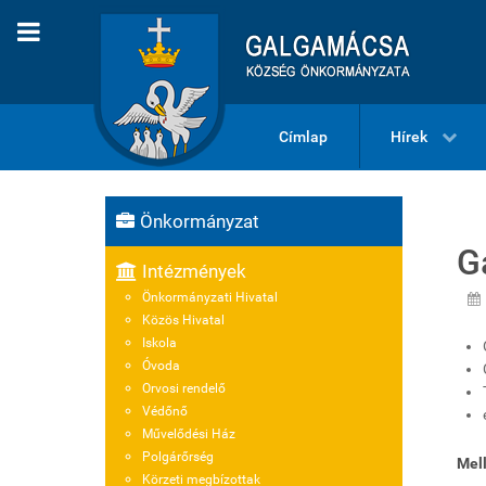
Címlap
Hírek
Önkormányzat
G
Intézmények
Önkormányzati Hivatal
Közös Hivatal
Iskola
Óvoda
Orvosi rendelő
Védőnő
Művelődési Ház
Polgárőrség
Mell
Körzeti megbízottak