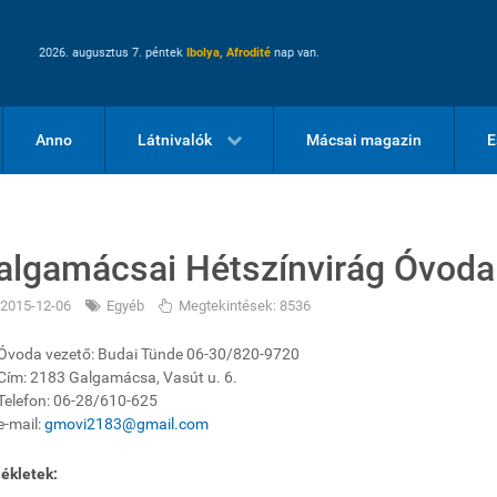
2026. augusztus 7. péntek
Ibolya, Afrodité
nap van.
Anno
Látnivalók
Mácsai magazin
E
algamácsai Hétszínvirág Óvoda
2015-12-06
Egyéb
Megtekintések: 8536
Óvoda vezető: Budai Tünde 06-30/820-9720
Cím: 2183 Galgamácsa, Vasút u. 6.
Telefon: 06-28/610-625
e-mail:
gmovi2183@gmail.com
ékletek: