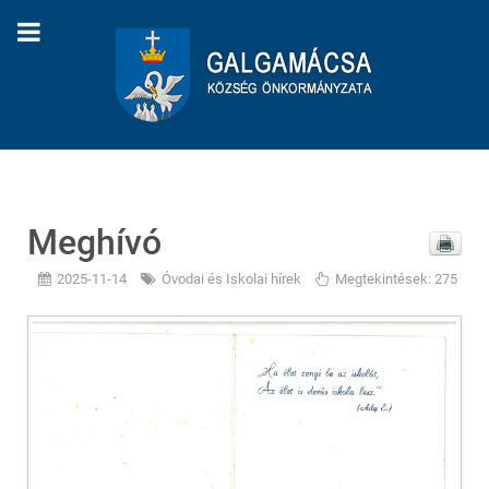
Meghívó
2025-11-14
Óvodai és Iskolai hírek
Megtekintések: 275