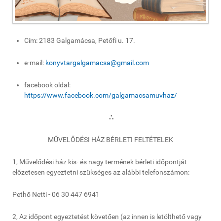
Cím: 2183 Galgamácsa, Petőfi u. 17.
e-mail:
konyvtargalgamacsa@gmail.com
facebook oldal:
https://www.facebook.com/galgamacsamuvhaz/
∴
MŰVELŐDÉSI HÁZ BÉRLETI FELTÉTELEK
1, Művelődési ház kis- és nagy termének bérleti időpontját
előzetesen egyeztetni szükséges az alábbi telefonszámon:
Pethő Netti - 06 30 447 6941
2, Az időpont egyeztetést követően (az innen is letölthető vagy