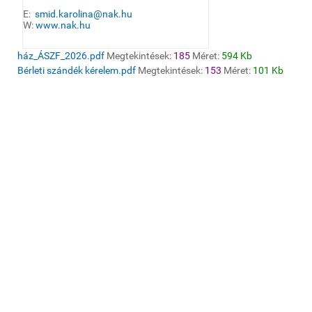
E:
smid.karolina@nak.hu
W:
www.nak.hu
ház_ÁSZF_2026.pdf
Megtekintések:
185
Méret:
594 Kb
Bérleti szándék kérelem.pdf
Megtekintések:
153
Méret:
101 Kb
© 2020 Galgamácsa Község Önkormányzata
Created by
Bright Staff