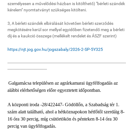
személyesen a művelődési házban is kitölthető) "bérleti szándék
kérelem" nyomtatványt szükséges kitölteni.
3, A bérleti szándék elbírálását követően bérleti szerződés
megkötésére kerül sor mellyel egyidőben fizetendő meg a bérleti
díj és a kaukció összege (mellékelt rendelet és ÁSZF szerint)
https://njt.jog.gov.hu/jogszabaly/2026-2-SP-5Y325
---------------------------------------------------------------------------------------------------
---------------------------------
Galgamácsa településen az agrárkamarai ügyfélfogadás az
alábbi elérhetőségen előre egyeztetett időpontban.
A központi iroda -28/422447- Gödöllőn, a Szabadság tér 1.
szám alatt található, ahol a hétköznapokon hétfőtől szerdáig 8-
16 óra 30 percig, míg csütörtökön és pénteken 8-14 óra 30
percig van ügyfélfogadás.