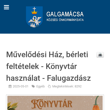
Művelődési Ház, bérleti
feltételek - Könyvtár
használat - Falugazdász
2025-05-01
Egyéb
Megtekintések: 8292