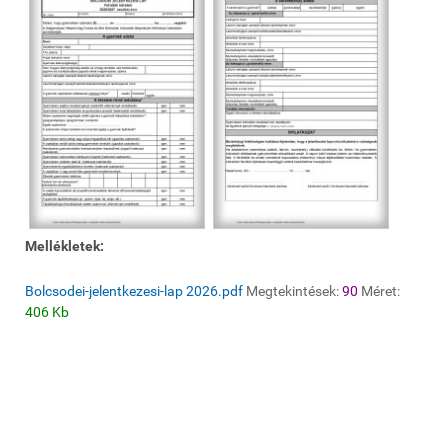
Mellékletek:
Bolcsodei-jelentkezesi-lap 2026.pdf
Megtekintések:
90
Méret:
406 Kb