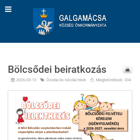
Bölcsődei beiratkozás
2026-03-13
Óvodai és Iskolai hírek
Megtekintések: 334