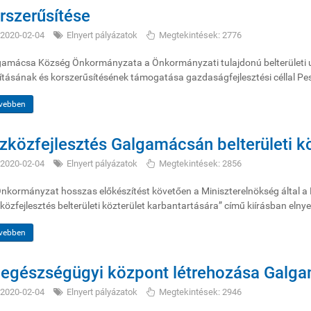
rszerűsítése
2020-02-04
Elnyert pályázatok
Megtekintések: 2776
amácsa Község Önkormányzata a Önkormányzati tulajdonú belterületi uta
jításának és korszerűsítésének támogatása gazdaságfejlesztési céllal Pe
vebben
zközfejlesztés Galgamácsán belterületi kö
2020-02-04
Elnyert pályázatok
Megtekintések: 2856
nkormányzat hosszas előkészítést követően a Miniszterelnökség által 
közfejlesztés belterületi közterület karbantartására” című kiírásban el
vebben
 egészségügyi központ létrehozása Galg
2020-02-04
Elnyert pályázatok
Megtekintések: 2946