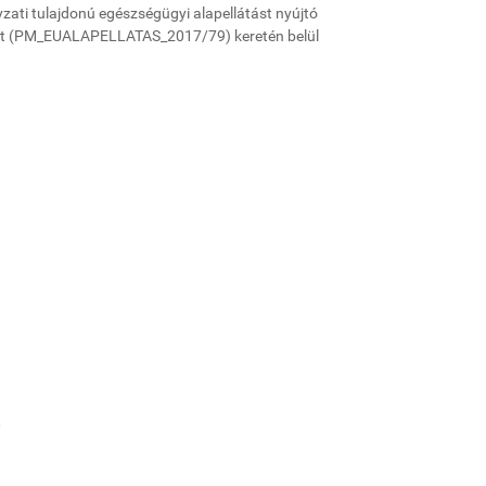
i tulajdonú egészségügyi alapellátást nyújtó
kt (PM_EUALAPELLATAS_2017/79) keretén belül
0