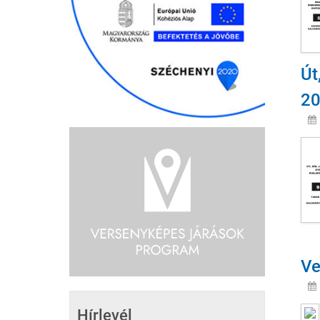
Út
2
Ve
Hírlevél