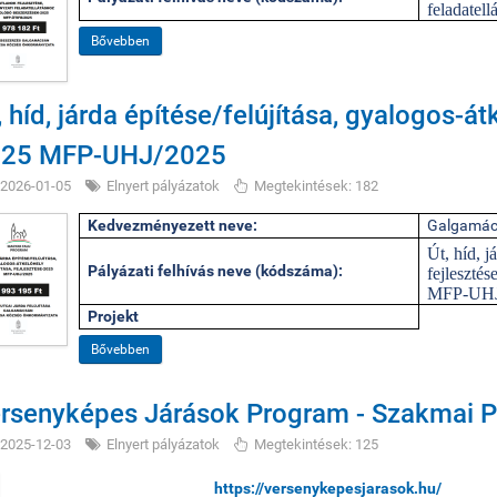
feladatel
Bővebben
, híd, járda építése/felújítása, gyalogos-át
025 MFP-UHJ/2025
2026-01-05
Elnyert pályázatok
Megtekintések: 182
Kedvezményezett neve:
Galgamác
Út, híd, j
Pályázati felhívás neve (kódszáma):
fejleszté
MFP-UHJ
Projekt
Bővebben
rsenyképes Járások Program - Szakmai P
2025-12-03
Elnyert pályázatok
Megtekintések: 125
https://versenykepesjarasok.hu/