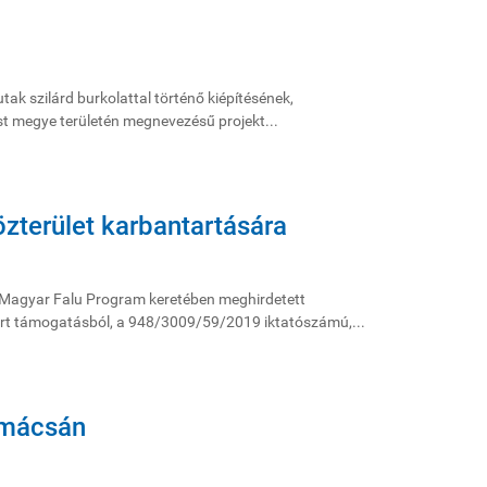
k szilárd burkolattal történő kiépítésének,
st megye területén megnevezésű projekt...
zterület karbantartására
a Magyar Falu Program keretében meghirdetett
nyert támogatásból, a 948/3009/59/2019 iktatószámú,...
amácsán