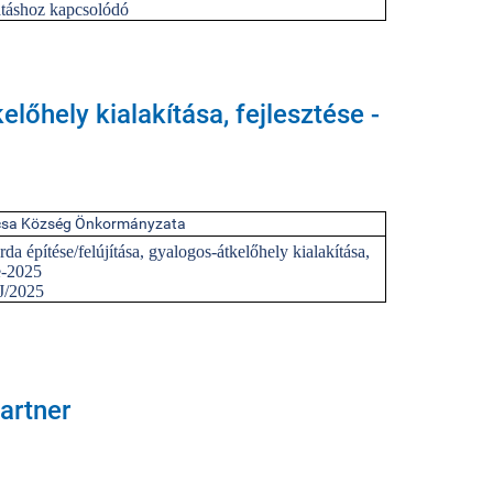
látáshoz kapcsolódó
kelőhely kialakítása, fejlesztése -
sa Község Önkormányzata
árda építése/felújítása, gyalogos-átkelőhely kialakítása,
se-2025
/2025
artner