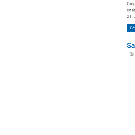
Galg
int
211.
Bő
Sa