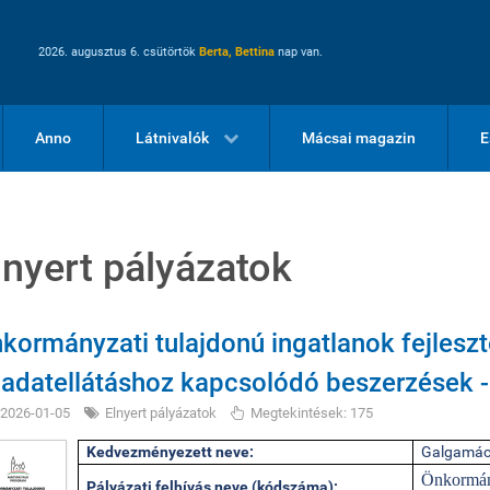
2026. augusztus 6. csütörtök
Berta, Bettina
nap van.
Anno
Látnivalók
Mácsai magazin
E
lnyert pályázatok
kormányzati tulajdonú ingatlanok fejlesz
ladatellátáshoz kapcsolódó beszerzések
2026-01-05
Elnyert pályázatok
Megtekintések: 175
Kedvezményezett neve:
Galgamác
Önkormány
Pályázati felhívás neve (kódszáma):