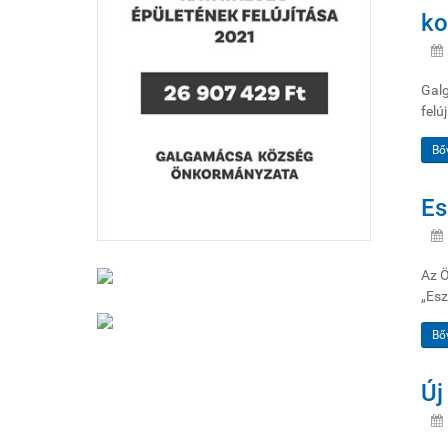
ko
Galg
felú
Bő
Es
Az Ö
„Esz
Bő
Új