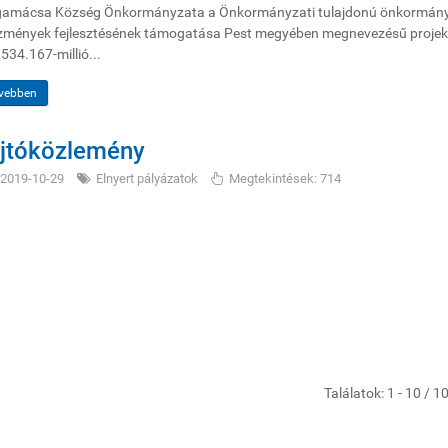
amácsa Község Önkormányzata a Önkormányzati tulajdonú önkormányzat
ézmények fejlesztésének támogatása Pest megyében megnevezésű proje
534.167-millió...
vebben
jtóközlemény
2019-10-29
Elnyert pályázatok
Megtekintések: 714
Találatok: 1 - 10 / 1