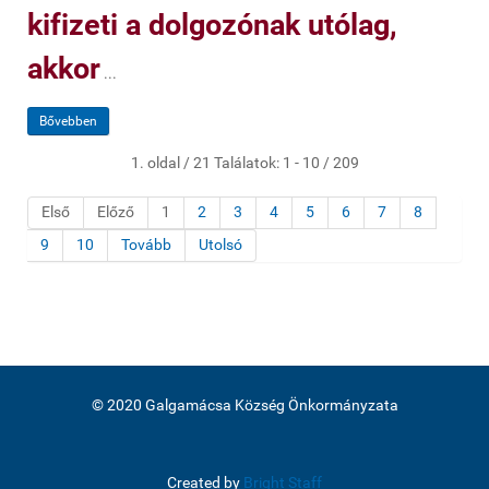
kifizeti a dolgozónak utólag,
akkor
...
Bővebben
1. oldal / 21 Találatok: 1 - 10 / 209
Első
Előző
1
2
3
4
5
6
7
8
9
10
Tovább
Utolsó
© 2020 Galgamácsa Község Önkormányzata
Created by
Bright Staff