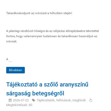
Takarékoskodjunk az ivóvízzel a hőhullám idején!
A jelenlegi rendkívüli hőségre és az időjárási előrejelzésekre tekintettel
fontos, hogy valamennyien tudatosan és takarékosan használjuk az
ivóvizet.
A
...
Bővebben
Tájékoztató a szőlő aranyszínű
sárgaság betegségről
2026-07-22
Tájékoztatók, felhívások, meghívók
Megtekintések: 80