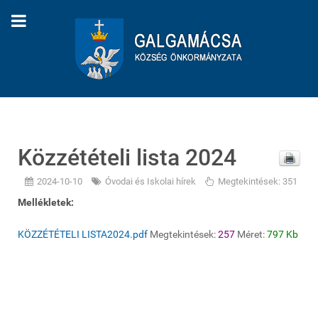
Közzétételi lista 2024
2024-10-10
Óvodai és Iskolai hírek
Megtekintések: 351
Mellékletek:
KÖZZÉTÉTELI LISTA2024.pdf
Megtekintések:
257
Méret:
797 Kb