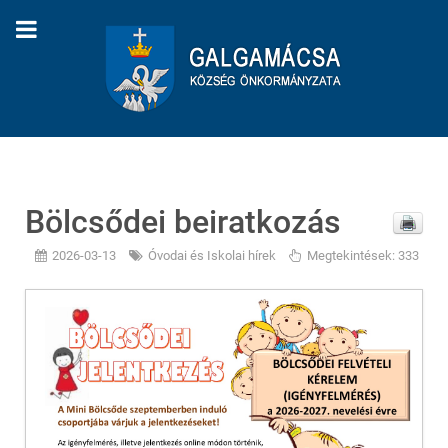
Bölcsődei beiratkozás
2026-03-13
Óvodai és Iskolai hírek
Megtekintések: 333