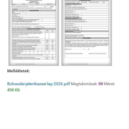
Mellékletek:
Bolcsodei-jelentkezesi-lap 2026.pdf
Megtekintések:
88
Méret:
406 Kb