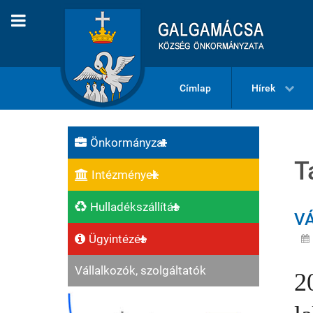
Címlap
Hírek
Önkormányzat
T
Intézmények
Hulladékszállítás
VÁ
Ügyintézés
Vállalkozók, szolgáltatók
2