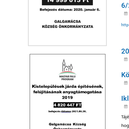
6/
http
20
Kö
Ik
Tájé
hog