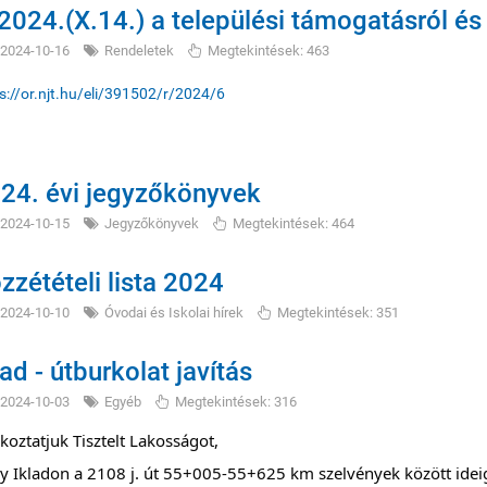
2024.(X.14.) a települési támogatásról és 
2024-10-16
Rendeletek
Megtekintések: 463
s://or.njt.hu/eli/391502/r/2024/6
24. évi jegyzőkönyvek
2024-10-15
Jegyzőkönyvek
Megtekintések: 464
zzétételi lista 2024
2024-10-10
Óvodai és Iskolai hírek
Megtekintések: 351
lad - útburkolat javítás
2024-10-03
Egyéb
Megtekintések: 316
koztatjuk Tisztelt Lakosságot,
y Ikladon a 2108 j. út 55+005-55+625 km szelvények között idei