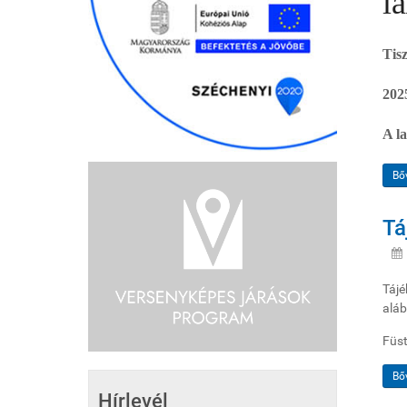
l
Tis
202
A l
Bő
Tá
Tájé
aláb
Füst
Bő
Hírlevél