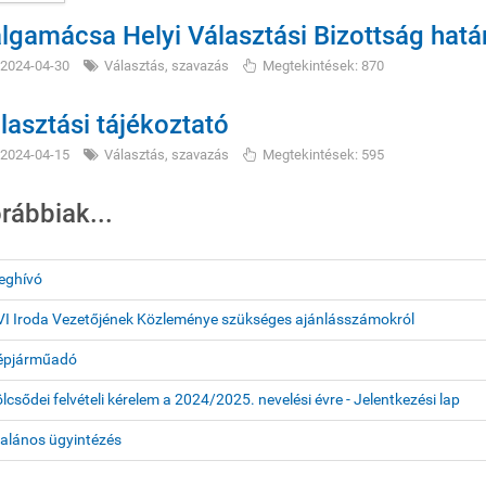
lgamácsa Helyi Választási Bizottság hatá
2024-04-30
Választás, szavazás
Megtekintések: 870
lasztási tájékoztató
2024-04-15
Választás, szavazás
Megtekintések: 595
rábbiak...
eghívó
I Iroda Vezetőjének Közleménye szükséges ajánlásszámokról
épjárműadó
lcsődei felvételi kérelem a 2024/2025. nevelési évre - Jelentkezési lap
alános ügyintézés