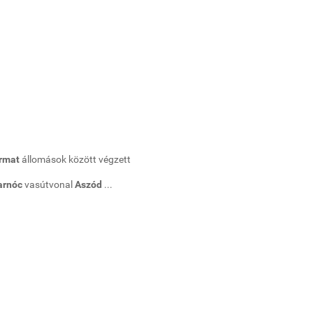
armat
állomások között végzett
tarnóc
vasútvonal
Aszód
...