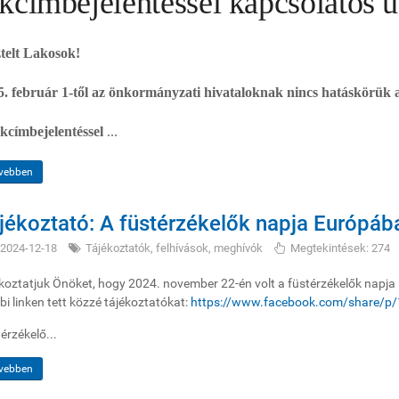
akcímbejelentéssel kapcsolatos 
ztelt Lakosok!
5. február 1-től az önkormányzati hivataloknak nincs hatáskörük a
akcímbejelentéssel
...
vebben
jékoztató: A füstérzékelők napja Európáb
2024-12-18
Tájékoztatók, felhívások, meghívók
Megtekintések: 274
koztatjuk Önöket, hogy 2024. november 22-én volt a füstérzékelők napj
bi linken tett közzé tájékoztatókat:
https://www.facebook.com/share/
érzékelő...
vebben