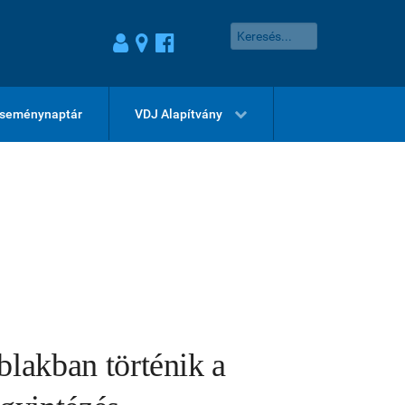
seménynaptár
VDJ Alapítvány
blakban történik a