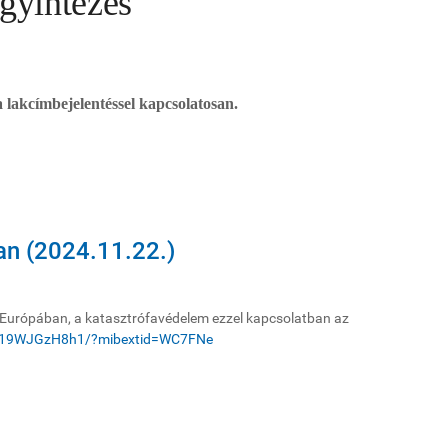
ügyintézés
 lakcímbejelentéssel kapcsolatosan.
an (2024.11.22.)
a Európában, a katasztrófavédelem ezzel kapcsolatban az
p/19WJGzH8h1/?mibextid=WC7FNe