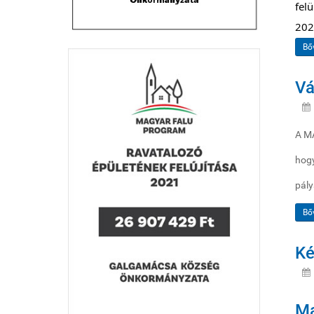
felü
202
Bő
Vá
A MÁ
hog
pály
Bő
Ké
Ma