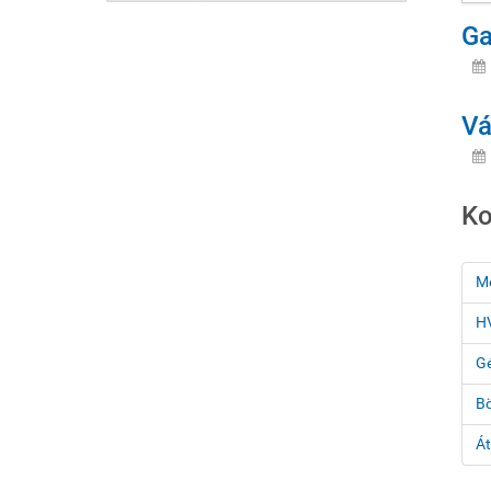
Ga
Vá
Ko
M
HV
G
Bö
Át