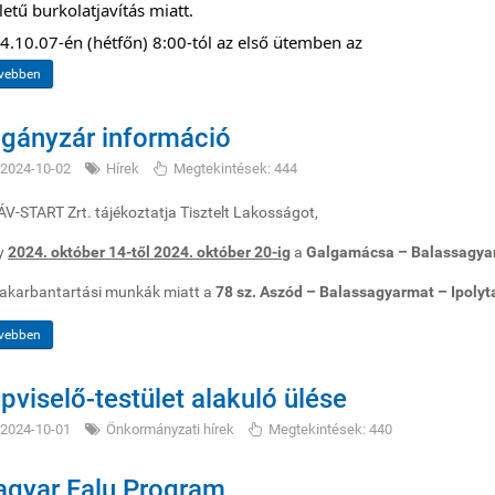
letű burkolatjavítás miatt.
4.10.07-én (hétfőn) 8:00-tól az első ütemben az
vebben
gányzár információ
2024-10-02
Hírek
Megtekintések: 444
V-START Zrt. tájékoztatja Tisztelt Lakosságot,
y
2024. október 14-től 2024. október 20-ig
a
Galgamácsa – Balassagy
akarbantartási munkák miatt a
78 sz. Aszód – Balassagyarmat – Ipoly
vebben
pviselő-testület alakuló ülése
2024-10-01
Önkormányzati hírek
Megtekintések: 440
gyar Falu Program