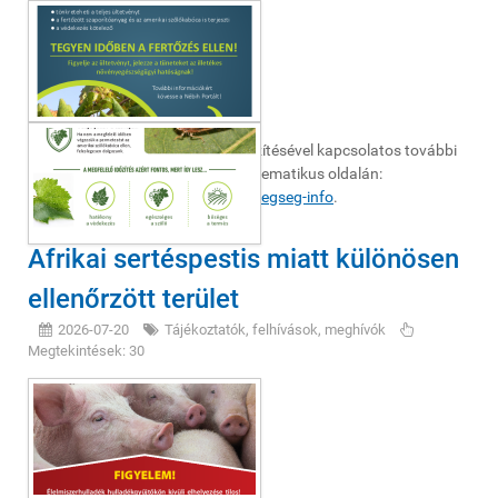
A betegséggel és a védekezés időzítésével kapcsolatos további
információk elérhetők hivatalunk tematikus oldalán:
https://portal.nebih.gov.hu/fd-betegseg-info
.
Afrikai sertéspestis miatt különösen
ellenőrzött terület
2026-07-20
Tájékoztatók, felhívások, meghívók
Megtekintések: 30