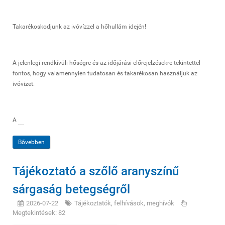
Takarékoskodjunk az ivóvízzel a hőhullám idején!
A jelenlegi rendkívüli hőségre és az időjárási előrejelzésekre tekintettel
fontos, hogy valamennyien tudatosan és takarékosan használjuk az
ivóvizet.
A
...
Bővebben
Tájékoztató a szőlő aranyszínű
sárgaság betegségről
2026-07-22
Tájékoztatók, felhívások, meghívók
Megtekintések: 82