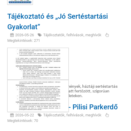
Tájékoztató és „Jó Sertéstartási
Gyakorlat”
2026-05-26
Tájékoztatók, felhívások, meghívók
Megtekintések: 271
Minimális járványvédelmi követelmények, háztáji sertéstartás
kapcsán az afrikai sertéspestis miatt
fertőzött, szigorúan
korlátozott (SZKT) és fertőzött területeken.
Vadkár hirdetmény - Pilisi Parkerdő
2026-05-22
Tájékoztatók, felhívások, meghívók
Megtekintések: 70