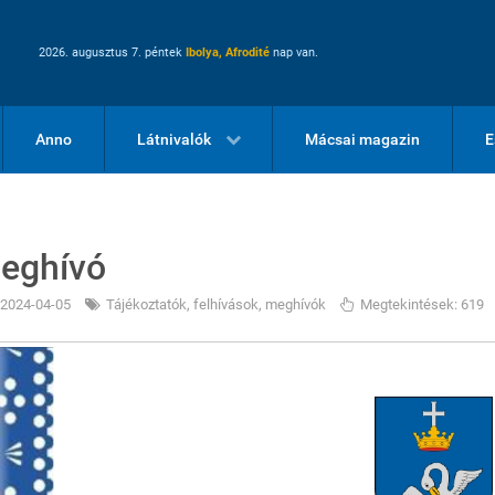
2026. augusztus 7. péntek
Ibolya, Afrodité
nap van.
Anno
Látnivalók
Mácsai magazin
E
eghívó
2024-04-05
Tájékoztatók, felhívások, meghívók
Megtekintések: 619