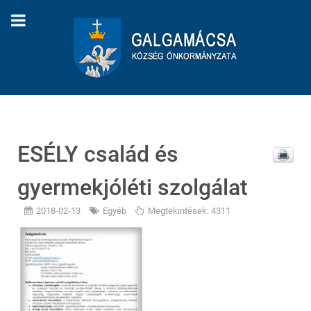
ESÉLY család és
gyermekjóléti szolgálat
2018-02-13
Egyéb
Megtekintések: 4311