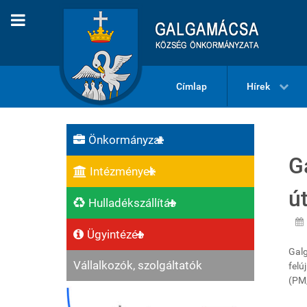
Címlap
Hírek
Önkormányzat
G
Intézmények
ú
Hulladékszállítás
Ügyintézés
Galg
Vállalkozók, szolgáltatók
felú
(PM_