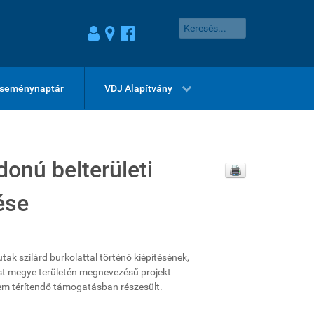
seménynaptár
VDJ Alapítvány
onú belterületi
ése
k szilárd burkolattal történő kiépítésének,
est megye területén megnevezésű projekt
em térítendő támogatásban részesült.