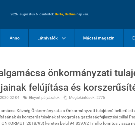
2026. augusztus 6. csütörtök
Berta, Bettina
nap van.
Anno
Látnivalók
Mácsai magazin
E
algamácsa önkormányzati tulajd
tjainak felújítása és korszerűsít
2020-02-04
Elnyert pályázatok
Megtekintések: 2776
amácsa Község Önkormányzata a Önkormányzati tulajdonú belterületi uta
jításának és korszerűsítésének támogatása gazdaságfejlesztési céllal P
ONKORMUT_2018/93) keretén belül 94.839.921 millió forintos vissza n