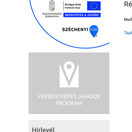
Ré
Mell
Tájé
Hírlevél