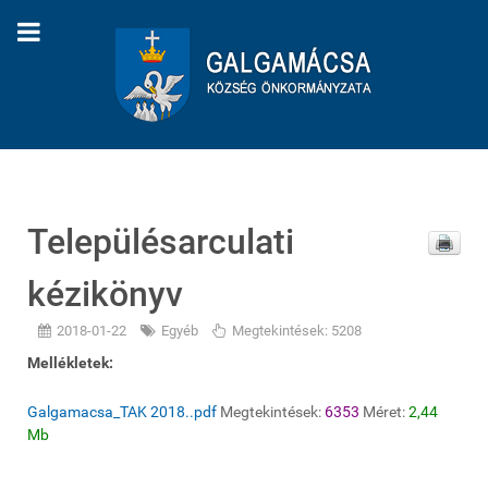
Településarculati
kézikönyv
2018-01-22
Egyéb
Megtekintések: 5208
Mellékletek:
Galgamacsa_TAK 2018..pdf
Megtekintések:
6353
Méret:
2,44
Mb