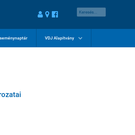
seménynaptár
VDJ Alapítvány
rozatai