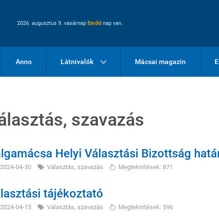
2026. augusztus 9. vasárnap
Emőd
nap van.
Anno
Látnivalók
Mácsai magazin
E
álasztás, szavazás
lgamácsa Helyi Választási Bizottság hatá
2024-04-30
Választás, szavazás
Megtekintések: 871
lasztási tájékoztató
2024-04-15
Választás, szavazás
Megtekintések: 596