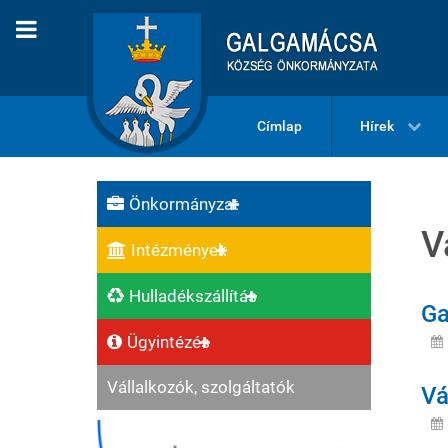
Címlap
Hírek
Önkormányzat
V
Intézmények
Hulladékszállítás
Ga
Ügyintézés
Vállalkozók, szolgáltatók
Vá