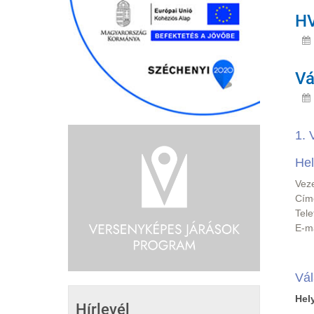
HV
Vá
1. 
Hel
Vez
Cím
Tel
E-m
Vál
Hely
Hírlevél