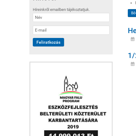
Híreinkről emailben tájékoztatjuk.
Bő
He
1/