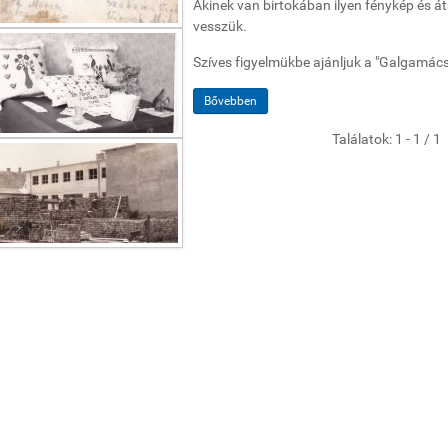
Akinek van birtokában ilyen fénykép és át
vesszük.
Szíves figyelmükbe ajánljuk a "Galgamács
Bővebben
Találatok: 1 - 1 / 1