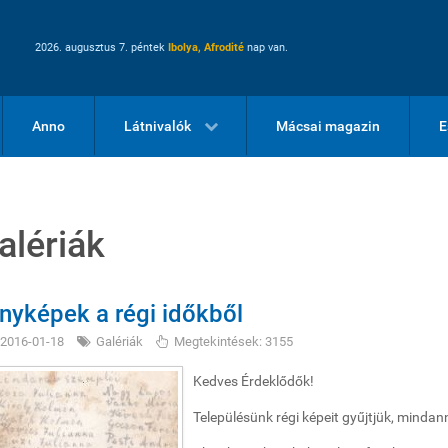
2026. augusztus 7. péntek
Ibolya, Afrodité
nap van.
Anno
Látnivalók
Mácsai magazin
E
alériák
nyképek a régi időkből
2016-01-18
Galériák
Megtekintések: 3155
Kedves Érdeklődők!
Településünk régi képeit gyűjtjük, minda