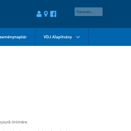
seménynaptár
VDJ Alapítvány
nnyiunk örömére.