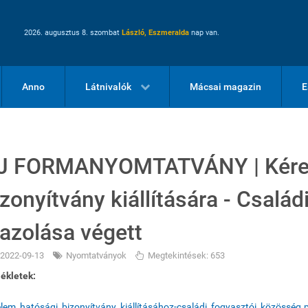
2026. augusztus 8. szombat
László, Eszmeralda
nap van.
Anno
Látnivalók
Mácsai magazin
E
J FORMANYOMTATVÁNY | Kérel
izonyítvány kiállítására - Csalá
gazolása végett
2022-09-13
Nyomtatványok
Megtekintések: 653
ékletek:
lem_hatósági_bizonyítvány_kiállításához-családi_fogyasztói_közösség.