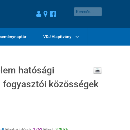
seménynaptár
VDJ Alapítvány
em hatósági
di fogyasztói közösségek
pdf
Megtekintések:
1763
Méret:
378 Kb