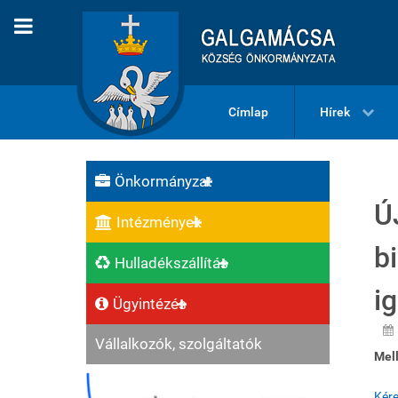
Címlap
Hírek
Önkormányzat
Ú
Intézmények
b
Hulladékszállítás
i
Ügyintézés
Vállalkozók, szolgáltatók
Mell
Kére