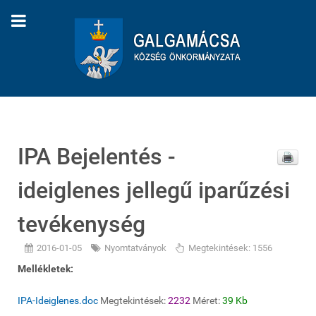
IPA Bejelentés -
ideiglenes jellegű iparűzési
tevékenység
2016-01-05
Nyomtatványok
Megtekintések: 1556
Mellékletek:
IPA-Ideiglenes.doc
Megtekintések:
2232
Méret:
39 Kb