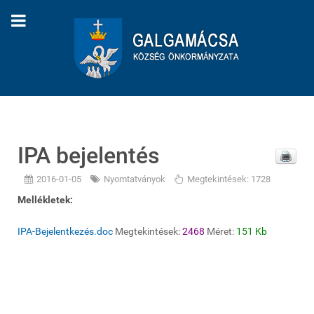
IPA bejelentés
2016-01-05
Nyomtatványok
Megtekintések: 1728
Mellékletek:
IPA-Bejelentkezés.doc
Megtekintések:
2468
Méret:
151 Kb