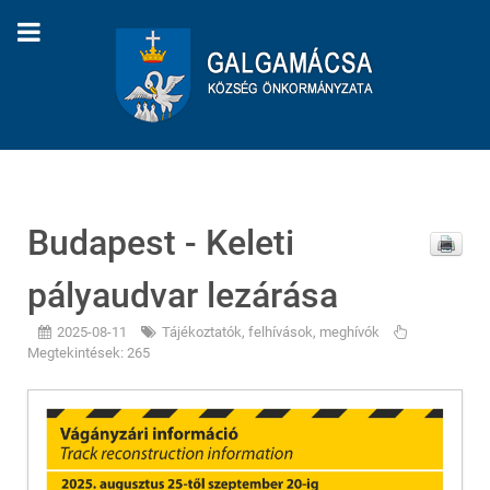
Budapest - Keleti
pályaudvar lezárása
2025-08-11
Tájékoztatók, felhívások, meghívók
Megtekintések: 265