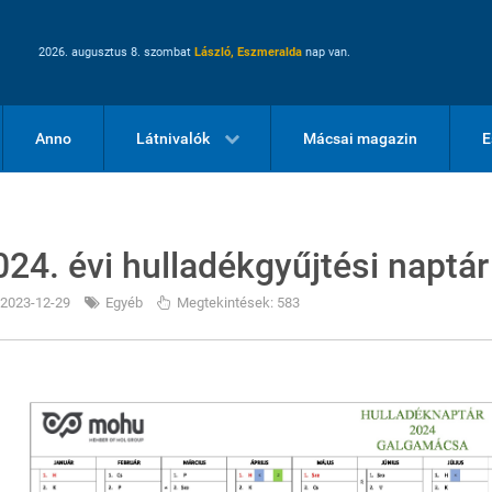
2026. augusztus 8. szombat
László, Eszmeralda
nap van.
Anno
Látnivalók
Mácsai magazin
E
024. évi hulladékgyűjtési naptár
2023-12-29
Egyéb
Megtekintések: 583