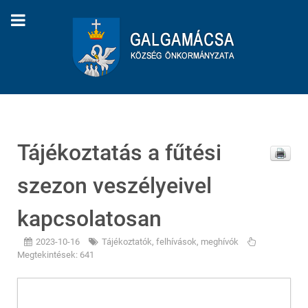
Tájékoztatás a fűtési
szezon veszélyeivel
kapcsolatosan
2023-10-16
Tájékoztatók, felhívások, meghívók
Megtekintések: 641