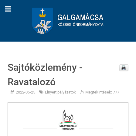
Sajtóközlemény -
Ravatalozó
2022-06-25
Elnyert pályázatok
Megtekintések: 777