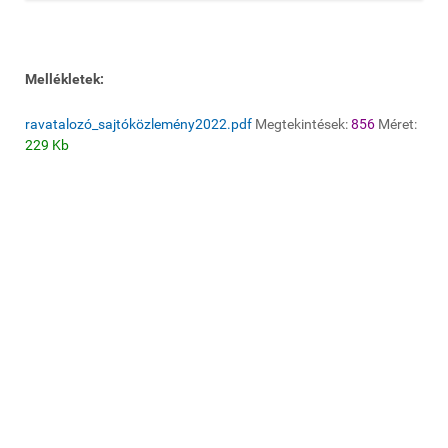
Mellékletek:
ravatalozó_sajtóközlemény2022.pdf
Megtekintések:
856
Méret:
229 Kb
© 2020 Galgamácsa Község Önkormányzata