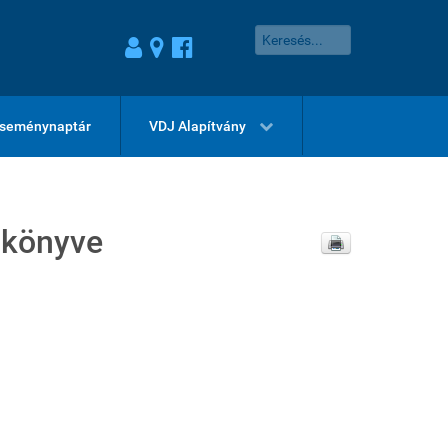
seménynaptár
VDJ Alapítvány
zőkönyve