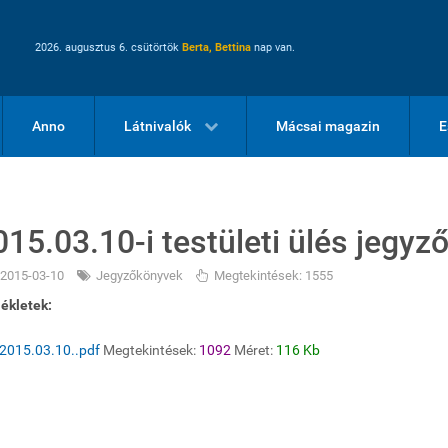
2026. augusztus 6. csütörtök
Berta, Bettina
nap van.
Anno
Látnivalók
Mácsai magazin
E
015.03.10-i testületi ülés jegy
2015-03-10
Jegyzőkönyvek
Megtekintések: 1555
ékletek:
2015.03.10..pdf
Megtekintések:
1092
Méret:
116 Kb