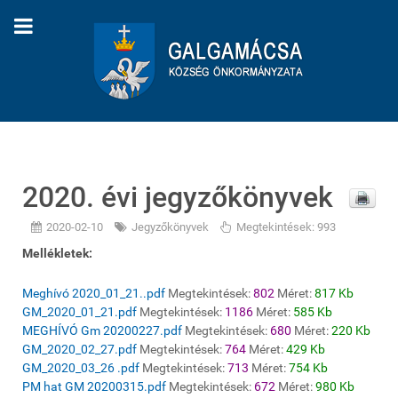
2020. évi jegyzőkönyvek
2020-02-10
Jegyzőkönyvek
Megtekintések: 993
Mellékletek:
Meghívó 2020_01_21..pdf
Megtekintések:
802
Méret:
817 Kb
GM_2020_01_21.pdf
Megtekintések:
1186
Méret:
585 Kb
MEGHÍVÓ Gm 20200227.pdf
Megtekintések:
680
Méret:
220 Kb
GM_2020_02_27.pdf
Megtekintések:
764
Méret:
429 Kb
GM_2020_03_26 .pdf
Megtekintések:
713
Méret:
754 Kb
PM hat GM 20200315.pdf
Megtekintések:
672
Méret:
980 Kb