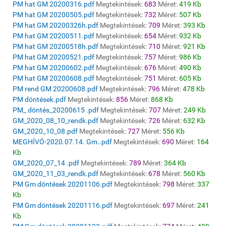
PM hat GM 20200316.pdf
Megtekintések:
683
Méret:
419 Kb
PM hat GM 20200505.pdf
Megtekintések:
732
Méret:
507 Kb
PM hat GM 20200326h.pdf
Megtekintések:
709
Méret:
393 Kb
PM hat GM 20200511.pdf
Megtekintések:
654
Méret:
932 Kb
PM hat GM 20200518h.pdf
Megtekintések:
710
Méret:
921 Kb
PM hat GM 20200521.pdf
Megtekintések:
757
Méret:
986 Kb
PM hat GM 20200602.pdf
Megtekintések:
676
Méret:
490 Kb
PM hat GM 20200608.pdf
Megtekintések:
751
Méret:
605 Kb
PM rend GM 20200608.pdf
Megtekintések:
796
Méret:
478 Kb
PM döntések.pdf
Megtekintések:
856
Méret:
868 Kb
PM_ döntés_20200615 .pdf
Megtekintések:
707
Méret:
249 Kb
GM_2020_08_10_rendk.pdf
Megtekintések:
726
Méret:
632 Kb
GM_2020_10_08.pdf
Megtekintések:
727
Méret:
556 Kb
MEGHÍVÓ-2020.07.14. Gm..pdf
Megtekintések:
690
Méret:
164
Kb
GM_2020_07_14 .pdf
Megtekintések:
789
Méret:
364 Kb
GM_2020_11_03_rendk.pdf
Megtekintések:
678
Méret:
560 Kb
PM Gm döntések 20201106.pdf
Megtekintések:
798
Méret:
337
Kb
PM Gm döntések 20201116.pdf
Megtekintések:
697
Méret:
241
Kb