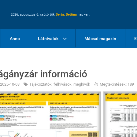
2026. augusztus 6. csütörtök
Berta, Bettina
nap van.
Anno
Látnivalók
Mácsai magazin
E
ágányzár információ
2025-10-08
Tájékoztatók, felhívások, meghívók
Megtekintések: 189