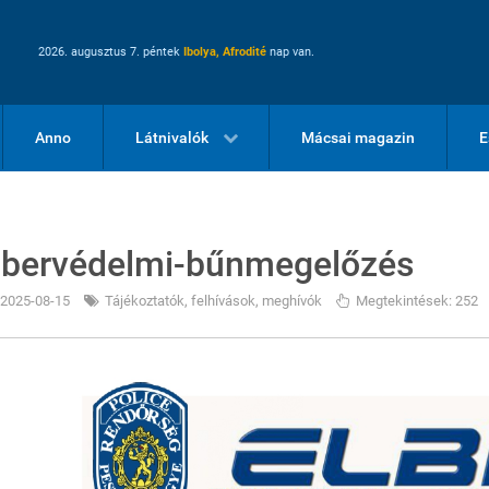
2026. augusztus 7. péntek
Ibolya, Afrodité
nap van.
Anno
Látnivalók
Mácsai magazin
E
ibervédelmi-bűnmegelőzés
2025-08-15
Tájékoztatók, felhívások, meghívók
Megtekintések: 252