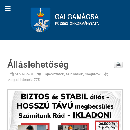
Álláslehetőség
2021-04-01
Tájékoztatók, felhívások, meghívók
Megtekintések: 775