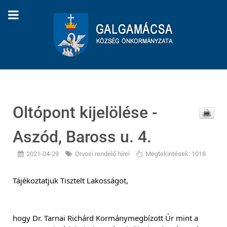
Oltópont kijelölése -
Aszód, Baross u. 4.
2021-04-29
Orvosi rendelő hírei
Megtekintések: 1018
Tájékoztatjuk Tisztelt Lakosságot,
hogy Dr. Tarnai Richárd Kormánymegbízott Úr mint a 