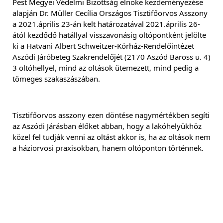
Pest Megyei Védelmi Bizottság elnöke kezdeményezése 
alapján Dr. Müller Cecília Országos Tisztifőorvos Asszony 
a 2021.április 23-án kelt határozatával 2021.április 26-
ától kezdődő hatállyal visszavonásig oltópontként jelölte 
ki a Hatvani Albert Schweitzer-Kórház-Rendelőintézet 
Aszódi Járóbeteg Szakrendelőjét (2170 Aszód Baross u. 4) 
3 oltóhellyel, mind az oltások ütemezett, mind pedig a 
tömeges szakaszászában.
Tisztifőorvos asszony ezen döntése nagymértékben segíti 
az Aszódi Járásban élőket abban, hogy a lakóhelyükhöz 
közel fel tudják venni az oltást akkor is, ha az oltások nem 
a háziorvosi praxisokban, hanem oltóponton történnek.