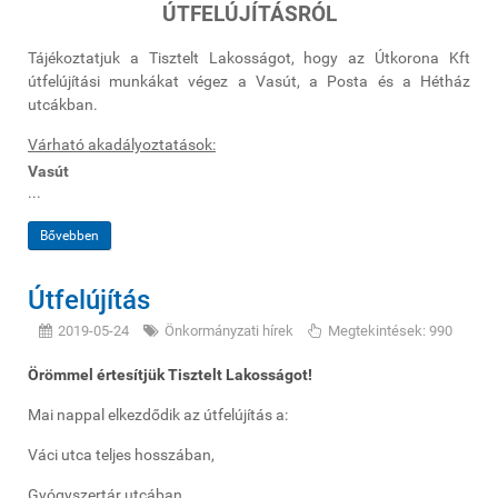
ÚTFELÚJÍTÁSRÓL
Tájékoztatjuk a Tisztelt Lakosságot, hogy az Útkorona Kft
útfelújítási munkákat végez a Vasút, a Posta és a Hétház
utcákban.
Várható akadályoztatások:
Vasút
...
Bővebben
Útfelújítás
2019-05-24
Önkormányzati hírek
Megtekintések: 990
Örömmel értesítjük Tisztelt Lakosságot!
Mai nappal elkezdődik az útfelújítás a:
Váci utca teljes hosszában,
Gyógyszertár utcában,