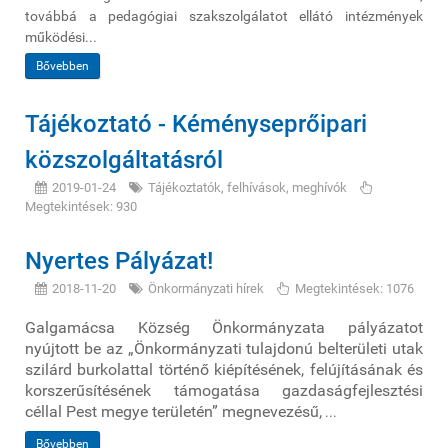
továbbá a pedagógiai szakszolgálatot ellátó intézmények
működési...
Bővebben
Tájékoztató - Kéményseprőipari
közszolgáltatásról
2019-01-24
Tájékoztatók, felhívások, meghívók
Megtekintések: 930
Nyertes Pályázat!
2018-11-20
Önkormányzati hírek
Megtekintések: 1076
Galgamácsa Község Önkormányzata pályázatot
nyújtott be az „Önkormányzati tulajdonú belterületi utak
szilárd burkolattal történő kiépítésének, felújításának és
korszerűsítésének támogatása gazdaságfejlesztési
céllal Pest megye területén” megnevezésű,
...
Bővebben