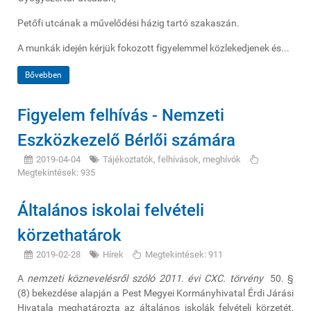
Petőfi utcának a művelődési házig tartó szakaszán.
A munkák idején kérjük fokozott figyelemmel közlekedjenek és...
Bővebben
Figyelem felhívás - Nemzeti
Eszközkezelő Bérlői számára
2019-04-04
Tájékoztatók, felhívások, meghívók
Megtekintések: 935
Általános iskolai felvételi
körzethatárok
2019-02-28
Hírek
Megtekintések: 911
A
nemzeti köznevelésről szóló 2011. évi CXC. törvény
50. §
(8) bekezdése alapján a Pest Megyei Kormányhivatal Érdi Járási
Hivatala meghatározta az általános iskolák felvételi körzetét,