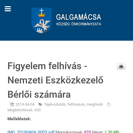
Figyelem felhívás -
Nemzeti Eszközkezelő
Bérlői számára
2019-04-04
Tájékoztatók, felhívások, meghívók
Megtekintések: 933
Mellékletek:
IMG_20190404_0003.pdf
Megtekintések:
935
Méret:
1,36 Mb