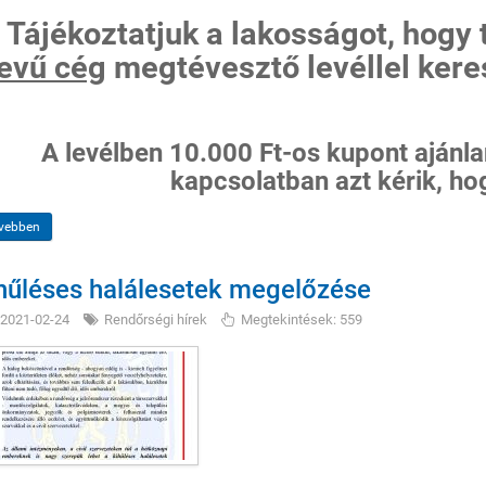
Tájékoztatjuk a lakosságot, hogy
evű cég
megtévesztő levéllel kere
A levélben 10.000 Ft-os kupont ajánlan
kapcsolatban azt kérik, ho
vebben
hűléses halálesetek megelőzése
2021-02-24
Rendőrségi hírek
Megtekintések: 559