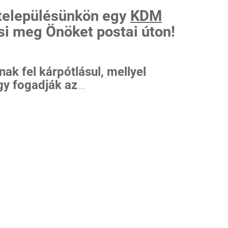
 településünkön egy
KDM
si meg Önöket postai úton!
ak fel kárpótlásul, mellyel
gy fogadják az
...