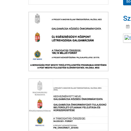
Bő
Sz