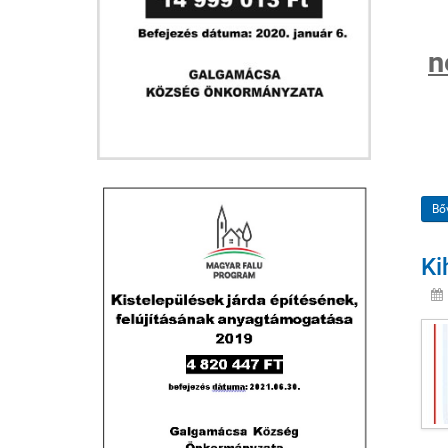
n
Bő
Ki