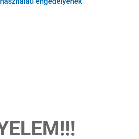
használati engedélyének
YELEM!!!