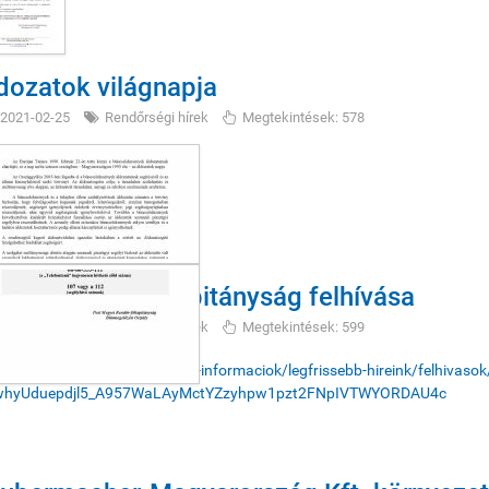
dozatok világnapja
2021-02-25
Rendőrségi hírek
Megtekintések: 578
döllői Rendőrkapitányság felhívása
2021-02-24
Rendőrségi hírek
Megtekintések: 599
://www.police.hu/hu/hirek-es-informaciok/legfrissebb-hireink/felhivas
whyUduepdjl5_A957WaLAyMctYZzyhpw1pzt2FNpIVTWYORDAU4c