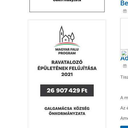
Be
Ad
Tis
A m
Az 
Ame