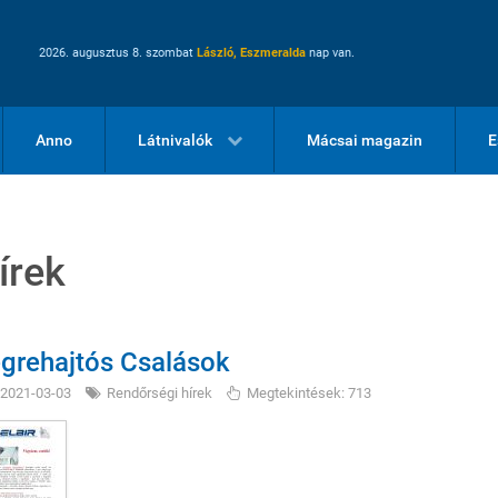
2026. augusztus 8. szombat
László, Eszmeralda
nap van.
Anno
Látnivalók
Mácsai magazin
E
írek
grehajtós Csalások
2021-03-03
Rendőrségi hírek
Megtekintések: 713