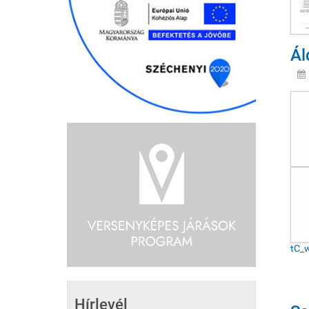
Ál
Gö
http
tC_
Hírlevél