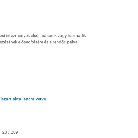
ési intézmények első, második vagy harmadik
ésének elősegítésére és a rendőri pálya
lezart-akta-lancra-verve
 120 / 209