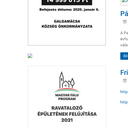
Pá
A Pe
évfo
vála
Bő
Fr
http
http