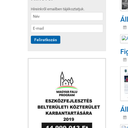
Híreinkről emailben tájékoztatjuk.
Ál
Fi
Ál