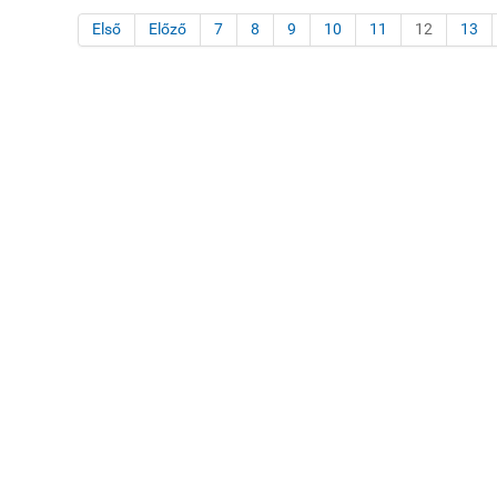
Első
Előző
7
8
9
10
11
12
13