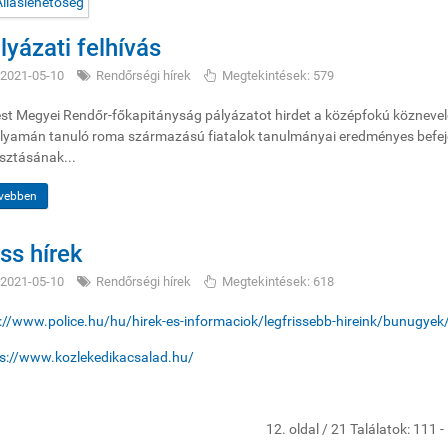
lyázati felhívás
2021-05-10
Rendőrségi hírek
Megtekintések: 579
st Megyei Rendőr-főkapitányság pályázatot hirdet a középfokú köznevel
lyamán tanuló roma származású fiatalok tanulmányai eredményes befejez
sztásának...
vebben
iss hírek
2021-05-10
Rendőrségi hírek
Megtekintések: 618
://www.police.hu/hu/hirek-es-informaciok/legfrissebb-hireink/bunugyek/
s://www.kozlekedikacsalad.hu/
12. oldal / 21 Találatok: 111 -