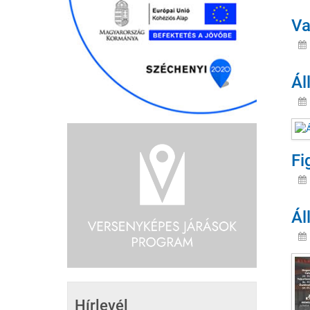
Va
Ál
Fi
Ál
Hírlevél