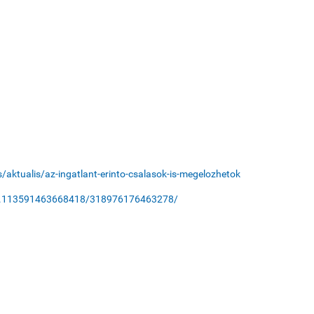
aktualis/az-ingatlant-erinto-csalasok-is-megelozhetok
s/a.113591463668418/318976176463278/