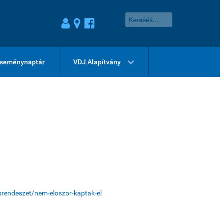
seménynaptár
VDJ Alapítvány
esrendeszet/nem-eloszor-kaptak-el