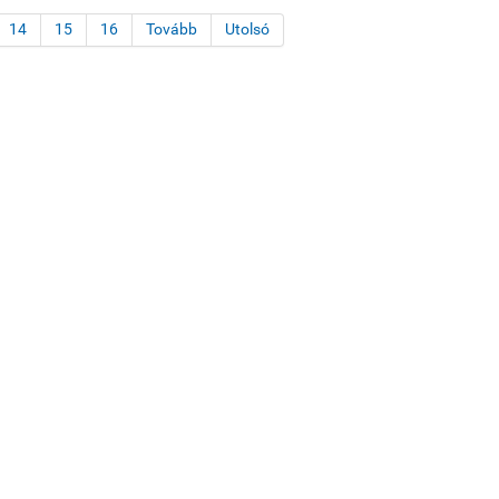
14
15
16
Tovább
Utolsó