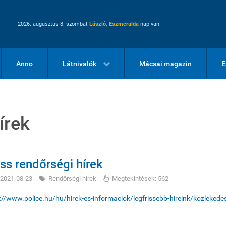
2026. augusztus 8. szombat
László, Eszmeralda
nap van.
Anno
Látnivalók
Mácsai magazin
E
írek
iss rendőrségi hírek
2021-08-23
Rendőrségi hírek
Megtekintések: 562
://www.police.hu/hu/hirek-es-informaciok/legfrissebb-hireink/kozleked