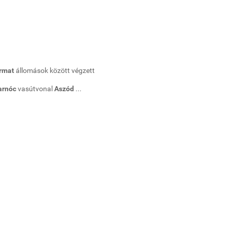
armat
állomások között végzett
tarnóc
vasútvonal
Aszód
...