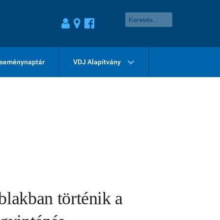
seménynaptár
VDJ Alapítvány
blakban történik a