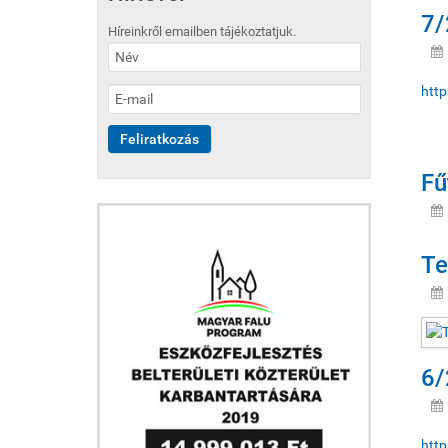
7/
Híreinkről emailben tájékoztatjuk.
http
Fű
Te
6/
http