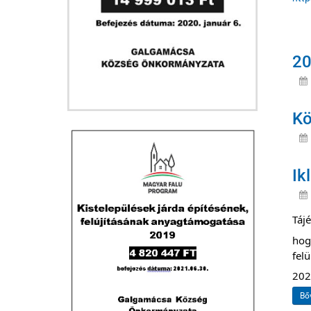
20
Kö
Ik
Tájé
hog
felü
202
Bő