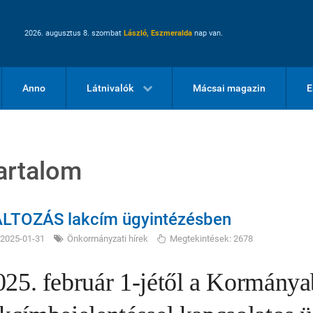
2026. augusztus 8. szombat
László, Eszmeralda
nap van.
Anno
Látnivalók
Mácsai magazin
E
artalom
LTOZÁS lakcím ügyintézésben
2025-01-31
Önkormányzati hírek
Megtekintések: 2678
025. február 1-jétől a Kormánya