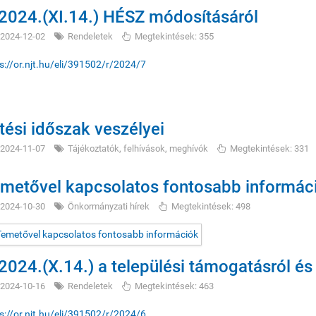
2024.(XI.14.) HÉSZ módosításáról
2024-12-02
Rendeletek
Megtekintések: 355
s://or.njt.hu/eli/391502/r/2024/7
tési időszak veszélyei
2024-11-07
Tájékoztatók, felhívások, meghívók
Megtekintések: 331
metővel kapcsolatos fontosabb informác
2024-10-30
Önkormányzati hírek
Megtekintések: 498
2024.(X.14.) a települési támogatásról és 
2024-10-16
Rendeletek
Megtekintések: 463
s://or.njt.hu/eli/391502/r/2024/6