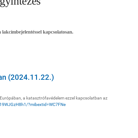
ügyintézés
 lakcímbejelentéssel kapcsolatosan.
an (2024.11.22.)
a Európában, a katasztrófavédelem ezzel kapcsolatban az
p/19WJGzH8h1/?mibextid=WC7FNe