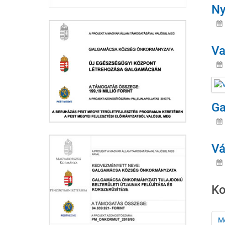
Ny
Va
Ga
Vá
Ko
M