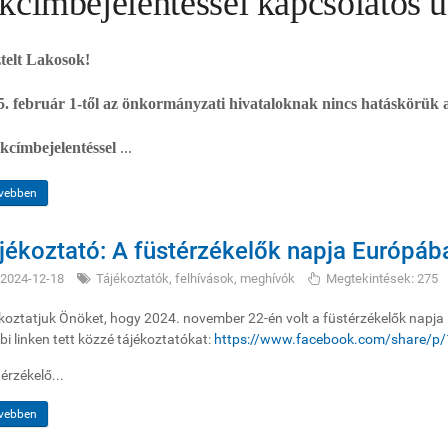
akcímbejelentéssel kapcsolatos 
ztelt Lakosok!
5. február 1-től az önkormányzati hivataloknak nincs hatáskörük a
akcímbejelentéssel
...
vebben
jékoztató: A füstérzékelők napja Európáb
2024-12-18
Tájékoztatók, felhívások, meghívók
Megtekintések: 275
koztatjuk Önöket, hogy 2024. november 22-én volt a füstérzékelők napj
bi linken tett közzé tájékoztatókat:
https://www.facebook.com/share/
érzékelő...
vebben