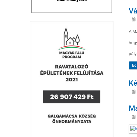
Vá
A MÁ
hog
pály
Bő
Ké
Ma