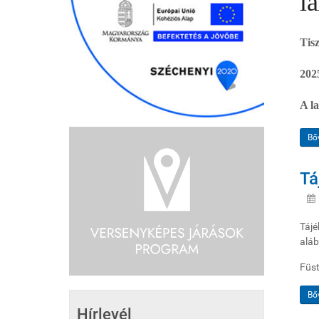
l
Tis
202
A l
Bő
Tá
Tájé
aláb
Füst
Bő
Hírlevél