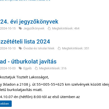
24. évi jegyzőkönyvek
2024-10-15
Jegyzőkönyvek
Megtekintések: 464
zzétételi lista 2024
2024-10-10
Óvodai és Iskolai hírek
Megtekintések: 351
lad - útburkolat javítás
2024-10-03
Egyéb
Megtekintések: 316
koztatjuk Tisztelt Lakosságot,
y Ikladon a 2108 j. út 55+005-55+625 km szelvények között idei
letű burkolatjavítás miatt.
4.10.07-én (hétfőn) 8:00-tól az első ütemben az
vebben