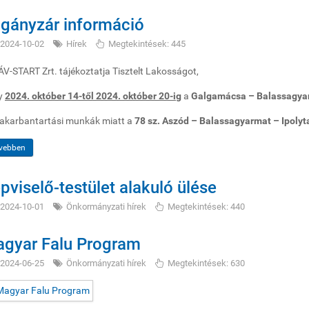
gányzár információ
2024-10-02
Hírek
Megtekintések: 445
V-START Zrt. tájékoztatja Tisztelt Lakosságot,
y
2024. október 14-től 2024. október 20-ig
a
Galgamácsa – Balassagy
akarbantartási munkák miatt a
78 sz. Aszód – Balassagyarmat – Ipoly
vebben
pviselő-testület alakuló ülése
2024-10-01
Önkormányzati hírek
Megtekintések: 440
gyar Falu Program
2024-06-25
Önkormányzati hírek
Megtekintések: 630