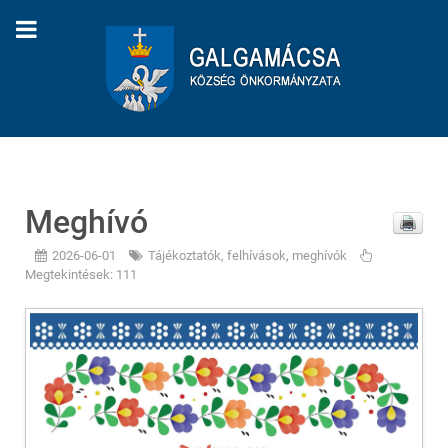
Meghívó
2026-06-01
Tájékoztatók, felhívások, meghívók
Megtekintések: 111