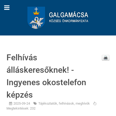
Felhívás
álláskeresőknek! -
Ingyenes okostelefon
képzés
2025-09-24
Tájékoztatók, felhívások, meghívók
Megtekintések: 232