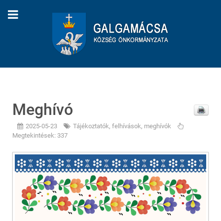
Meghívó
2025-05-23
Tájékoztatók, felhívások, meghívók
Megtekintések: 337