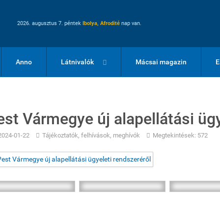
2026. augusztus 7. péntek
Ibolya, Afrodité
nap van.
Anno
Látnivalók
Mácsai magazin
E
est Vármegye új alapellátási ügy
2024-01-22
Tájékoztatók, felhívások, meghívók
Megtekintések: 572