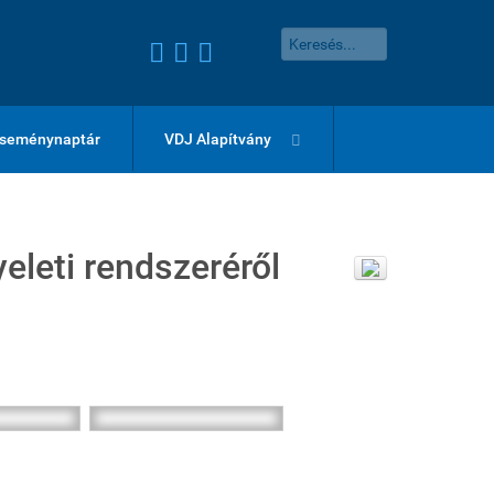
seménynaptár
VDJ Alapítvány
eleti rendszeréről