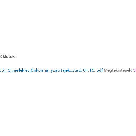
ékletek:
5_13_melleklet_Önkormányzati tájékoztató 01.15..pdf
Megtekintések:
5