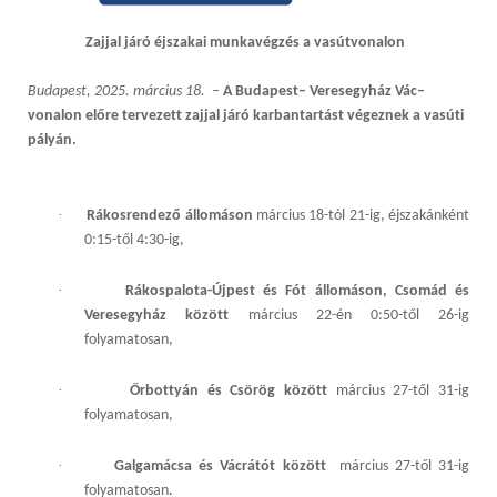
Zajjal járó éjszakai munkavégzés a
vasút
vonalon
Budapest, 2025. március 18. –
A Budapest– Veresegyház Vác–
vonalon
előre tervezett zajjal járó karbantartást végeznek a vasúti
pályán.
·
Rákosrendező állomáson
március 18-tól 21-ig, éjszakánként
0:15-től 4:30-ig,
·
Rákospalota-Újpest és Fót állomáson, Csomád és
Veresegyház között
március 22-én 0:50-től 26-ig
folyamatosan,
·
Őrbottyán és Csörög között
március 27-től 31-ig
folyamatosan,
·
Galgamácsa és Vácrátót között
március 27-től 31-ig
folyamatosan
.