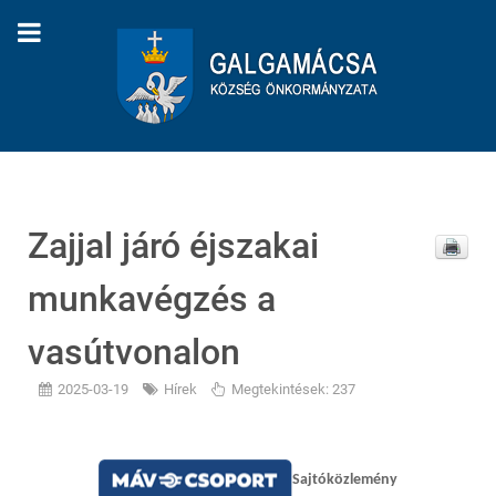
Zajjal járó éjszakai
munkavégzés a
vasútvonalon
2025-03-19
Hírek
Megtekintések: 237
Sajtóközlemény