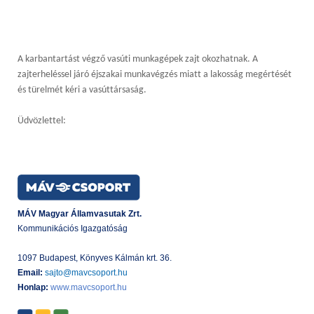
A karbantartást végző vasúti munkagépek zajt okozhatnak. A
zajterheléssel járó éjszakai munkavégzés miatt a lakosság megértését
és türelmét kéri a vasúttársaság.
Üdvözlettel:
MÁV Magyar Államvasutak Zrt.
Kommunikációs Igazgatóság
1097 Budapest, Könyves Kálmán krt. 36.
Email:
sajto@mavcsoport.hu
Honlap:
www.mavcsoport.hu