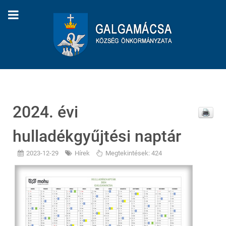
2024. évi
hulladékgyűjtési naptár
2023-12-29
Hírek
Megtekintések: 424