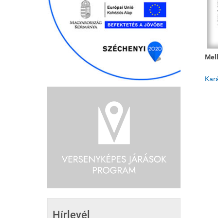
Mell
Kará
Hírlevél