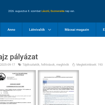
2026. augusztus 8. szombat
László, Eszmeralda
nap van.
Anno
Látnivalók
Mácsai magazin
E
ajz pályázat
2025-09-17
Tájékoztatók, felhívások, meghívók
Megtekintések: 193