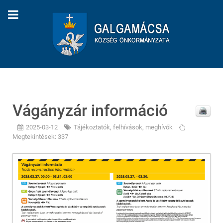
Vágányzár információ
2025-03-12
Tájékoztatók, felhívások, meghívók
Megtekintések: 337