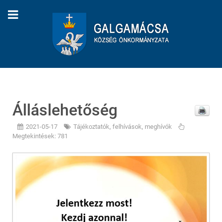
Álláslehetőség
2021-05-17
Tájékoztatók, felhívások, meghívók
Megtekintések: 781