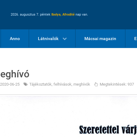
2026. augusztus 7. péntek
Ibolya, Afrodité
nap van.
Anno
Látnivalók
Mácsai magazin
E
eghívó
2020-06-25
Tájékoztatók, felhívások, meghívók
Megtekintések: 937