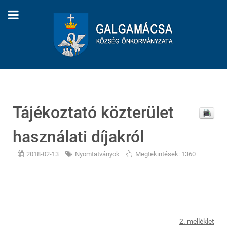
Tájékoztató közterület
használati díjakról
2018-02-13
Nyomtatványok
Megtekintések: 1360
2. melléklet