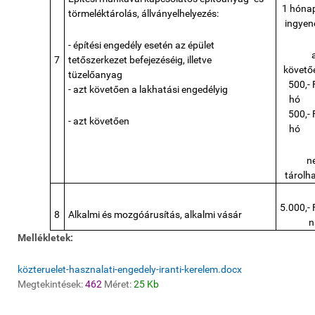
1 hóna
törmeléktárolás, állványelhelyezés:
ingyen
- építési engedély esetén az épület
7
tetőszerkezet befejezéséig, illetve
követő
tüzelőanyag
500,- 
- azt követően a lakhatási engedélyig
hó
500,- 
- azt követően
hó
n
tárolh
5.000,- 
8
Alkalmi és mozgóárusítás, alkalmi vásár
n
Mellékletek:
közteruelet-hasznalati-engedely-iranti-kerelem.docx
Megtekintések:
462
Méret:
25 Kb