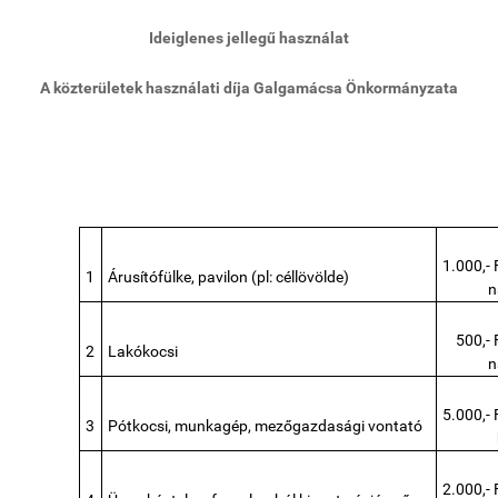
Ideiglenes jellegű használat
A közterületek használati díja Galgamácsa Önkormányzata
1.000,- 
1
Árusítófülke, pavilon (pl: céllövölde)
n
500,- 
2
Lakókocsi
n
5.000,- 
3
Pótkocsi, munkagép, mezőgazdasági vontató
2.000,- 