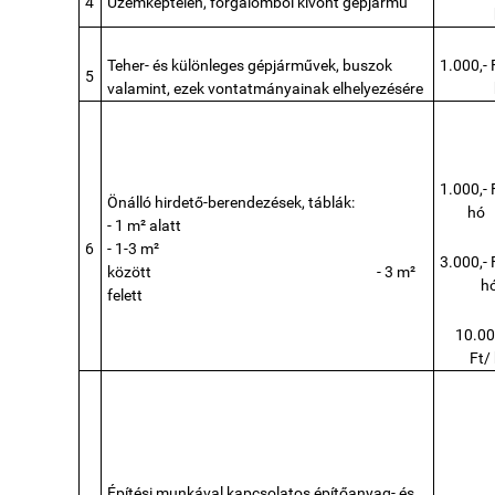
4
Üzemképtelen, forgalomból kivont gépjármű
Teher- és különleges gépjárművek, buszok
1.000,- 
5
valamint, ezek vontatmányainak elhelyezésére
1.000,- 
Önálló hirdető-berendezések, táblák:
hó
- 1 m² alatt
6
- 1-3 m²
3.000,- 
között
- 3 m²
h
felett
10.00
Ft/
Építési munkával kapcsolatos építőanyag- és