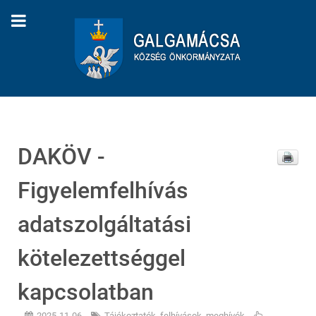
DAKÖV -
Figyelemfelhívás
adatszolgáltatási
kötelezettséggel
kapcsolatban
2025-11-06
Tájékoztatók, felhívások, meghívók